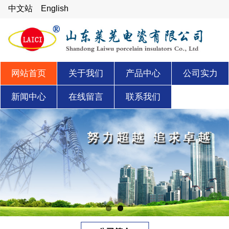
中文站
English
网站首页
关于我们
产品中心
公司实力
新闻中心
在线留言
联系我们