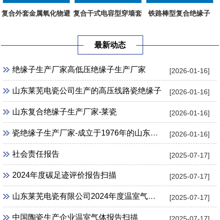
复合外套金属氧化物避
复合干式电容型穿墙套
铁路棒型复合绝缘子
雷器
管
最新动态
绝缘子生产厂家高低压绝缘子生产厂家
[2026-01-16]
山东莱芜电瓷公司生产的高压线路瓷绝缘子
[2026-01-16]
山东复合绝缘子生产厂家-莱瓷
[2026-01-16]
瓷绝缘子生产厂家-成立于1976年的山东莱芜电瓷有限公司
[2026-01-16]
社会责任报告
[2025-07-17]
2024年度碳足迹评价报告扫描
[2025-07-17]
山东莱芜电瓷有限公司2024年度温室气体排放核查报告
[2025-07-17]
中国陶瓷生产企业温室气体报告扫描
[2025-07-17]