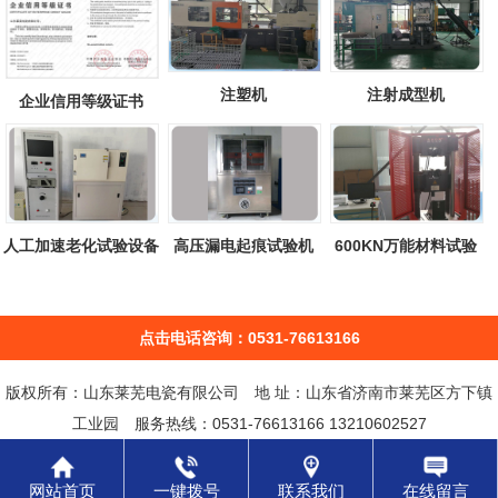
注塑机
注射成型机
企业信用等级证书
人工加速老化试验设备
高压漏电起痕试验机
600KN万能材料试验
机
点击电话咨询：0531-76613166
版权所有：山东莱芜电瓷有限公司 地 址：山东省济南市莱芜区方下镇
工业园 服务热线：0531-76613166 13210602527
网站首页
一键拨号
联系我们
在线留言